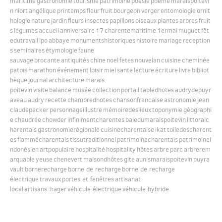
maritime
gastronomie
tourisme
patrimoine
poésie
poème
maraispoitevi
n
niort
angélique
printemps
fleur
fruit
bourgeon
verger
entomologie
ornit
hologie
nature
jardin
fleurs
insectes
papillons
oiseaux
plantes
arbres
fruit
English
s
légumes
accueil
anniversaire
17
charentemaritime
1ermai
muguet
fêt
edutravail
lpo
abbaye
monumentshistoriques
histoire
mariage
reception
s
seminaires
étymologie
faune
Español
sauvage
brocante
antiquités
chine
noel
fetes
nouvelan
cuisine
cheminée
patois
marathon
événement
loisir
miel
sante
lecture
écriture
livre
bibliot
hèque
journal
architecture
marais
poitevin
visite
balance
musée
collection
portail
tabledhotes
audrydepuyr
aveau
audry
recette
chambredhotes
chansonfrancaise
astronomie
jean
claudepecker
personnageillustre
mémoiredeslieux
toponymie
géographi
e
chaudrée
chowder
infinimentcharentes
baiedumaraispoitevin
littoralc
harentais
gastronomierégionale
cuisinecharentaise
ikat
toiledescharent
es
flammécharentais
tissutraditionnel
patrimoinecharentais
patrimoinei
ndonésien
artpopulaire
hospitalité
hospitality
hôtes
arbre
parc
arbrerem
arquable
yeuse
chenevert
maisondhôtes
gite
aunismaraispoitevin
puyra
vault
bornerecharge
borne de recharge
borne de recharge
électrique
travaux
portes et fenêtres
artisanat
local
artisans
:hager
véhicule électrique
véhicule hybride