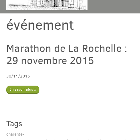
événement
Chambres & table
Gîtes
Marathon de La Rochelle :
29 novembre 2015
Tarif & Contact
30/11/2015
Domaine
En savoir plus »
Accès & Tourisme
Plus
Tags
charente-
Com