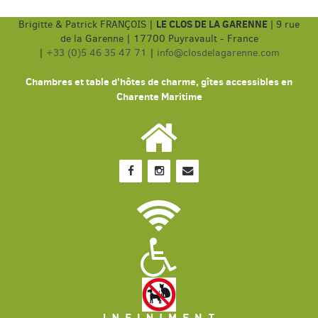
LE CLOS DE LA GARENNE
Brigitte & Patrick FRANÇOIS |
|
9 rue
de la Garenne | 17700 Puyravault - France
|
+33 (0)5 46 35 47 71
|
info@closdelagarenne.com
Chambres et table d'hôtes de charme, gîtes accessibles en
Charente Maritime