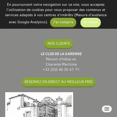
En poursuivant votre navigation sur ce site, vous acceptez
l’utilisation de cookies pour vous proposer des contenus et
services adaptés à vos centres d’intérêts (Mesure d'audience
avec Google Analytics).
J'ai compris
Je refuse
AVIS CLIENTS
LE CLOS DE LA GARENNE
Maison d'hôtes en
Charente Maritime
+33 (0)5 46 35 47 71
RÉSERVEZ EN DIRECT AU MEILLEUR PRIX