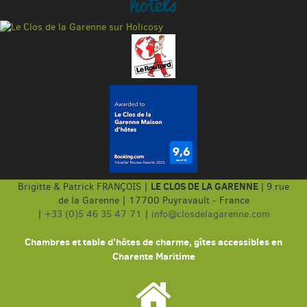
LE CLOS DE LA GARENNE
Brigitte & Patrick FRANÇOIS |
|
9 rue
de la Garenne | 17700 Puyravault - France
|
+33 (0)5 46 35 47 71
|
info@closdelagarenne.com
Chambres et table d'hôtes de charme, gîtes accessibles en
Charente Maritime