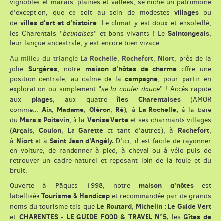
vignobles et marais, plaines et vallées, se niche un patrimoine
villages
d'exception, que ce soit au sein de modestes
ou
villes
d'art et d'histoire
de
. Le climat y est doux et ensoleillé,
Saintongeais
les Charentais "
beunaises
" et bons vivants ! Le
,
leur langue ancestrale, y est encore bien vivace.
La Rochelle
Rochefort
Niort
Au milieu du triangle
,
,
,
près de la
Surgères
maison d'hôtes de charme
jolie
, notre
offre une
campagne
position centrale, au calme de la
, pour partir en
exploration ou simplement "
se la couler douce
" ! Accès rapide
plages
îles Charentaises
aux
, aux quatre
(AMOR
Aix
Madame
Oléron
Ré
La Rochelle,
comme...
,
,
,
)
,
à
à la baie
Marais Poitevin
Venise Verte
du
, à la
et ses charmants villages
Arçais
Coulon
La Garette
Rochefort
(
,
,
et tant d'autres), à
,
Niort
Saint Jean d'Angély.
à
et à
D'ici, il est facile de rayonner
en voiture, de randonner à pied, à cheval ou à vélo puis de
retrouver un cadre naturel et reposant loin de la foule et du
bruit.
maison d'hôtes
Ouverte à Pâques 1998, notre
est
Tourisme & Handicap
labellisée
et recommandée par de grands
Le Routard
Michelin : Le Guide Vert
noms du tourisme tels que
,
CHARENTES -
LE GUIDE FOOD & TRAVEL N°5,
Gîtes de
et
les