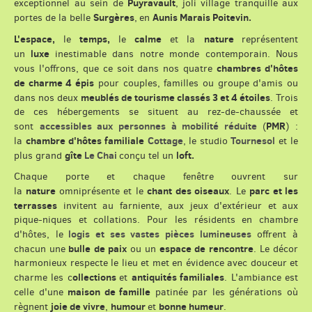
Puyravault
exceptionnel au sein de
,
joli village tranquille aux
Surgères
Aunis Marais Poitevin.
portes de la belle
,
en
L'espace,
temps,
calme
nature
le
le
et la
représentent
luxe
un
inestimable dans notre monde contemporain. Nous
chambres d'hôtes
vous l'offrons, que ce soit dans nos quatre
de charme 4 épis
pour couples, familles ou groupe d'amis ou
meublés de tourisme classés 3 et 4 étoiles
dans nos deux
. Trois
de ces hébergements se situent au rez-de-chaussée et
accessibles aux personnes à mobilité réduite
PMR
sont
(
) :
chambre d'hôtes familiale
Cottage
Tournesol
la
, le studio
et le
gîte
Le Chai
loft.
plus grand
conçu tel un
Chaque porte et chaque fenêtre ouvrent sur
nature
chant des oiseaux
parc et les
la
omniprésente et le
. Le
terrasses
invitent au farniente, aux jeux d'extérieur et aux
pique-niques et collations. Pour les résidents en chambre
logis et ses vastes pièces lumineuses
d'hôtes, le
offrent à
bulle de paix
espace de rencontre
chacun une
ou un
. Le décor
harmonieux respecte le lieu et met en évidence avec douceur et
ollections
antiquités familiales
charme les c
et
. L'ambiance est
maison de famille
celle d'une
patinée par les générations où
joie de vivre
humour
bonne humeur
règnent
,
et
.