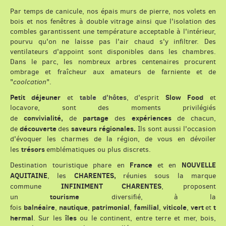
Par temps de canicule, nos épais murs de pierre, nos volets en
bois et nos fenêtres à double vitrage ainsi que l'isolation des
combles garantissent une température acceptable à l'intérieur,
pourvu qu'on ne laisse pas l'air chaud s'y infiltrer. Des
ventilateurs d'appoint sont disponibles dans les chambres.
Dans le parc, les nombreux arbres centenaires procurent
ombrage et fraîcheur aux amateurs de farniente et de
"
coolcation
".
Petit déjeuner
table d'hôtes
Slow Food
et
,
d'esprit
et
locavore, sont des moments privilégiés
convivialité,
partage
expériences
de
de
des
de chacun,
découverte
saveurs régionales.
de
des
Ils sont aussi l'occasion
d'évoquer les charmes de la région, de vous en dévoiler
trésors
les
emblématiques ou plus discrets.
France
NOUVELLE
Destination touristique phare en
et en
AQUITAINE
CHARENTES,
, les
réunies sous la marque
INFINIMENT CHARENTES
commune
, proposent
tourisme
un
diversifié,
à la
balnéaire
nautique
patrimonial
familial
viticole
vert
t
fois
,
,
,
,
,
et
hermal
îles
. Sur les
ou le continent, entre terre et mer, bois,