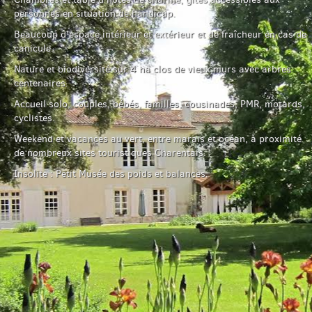
personnes en situation de handicap.
Beaucoup d'espace intérieur et extérieur et de fraîcheur en cas de
English
canicule.
Nature et biodiversité sur 4 ha clos de vieux murs avec arbres
centenaires.
Español
Accueil solo, couples, bébés, familles, cousinades, PMR, motards,
cyclistes.
Weekend et vacances au vert, entre marais et océan, à proximité
de nombreux sites touristiques Charentais.
Insolite : Petit Musée des poids et balances.