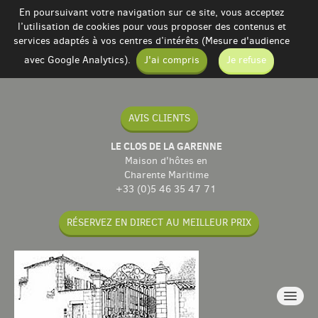
En poursuivant votre navigation sur ce site, vous acceptez
l’utilisation de cookies pour vous proposer des contenus et
services adaptés à vos centres d’intérêts (Mesure d'audience
avec Google Analytics).
J'ai compris
Je refuse
AVIS CLIENTS
LE CLOS DE LA GARENNE
Maison d'hôtes en
Charente Maritime
+33 (0)5 46 35 47 71
RÉSERVEZ EN DIRECT AU MEILLEUR PRIX