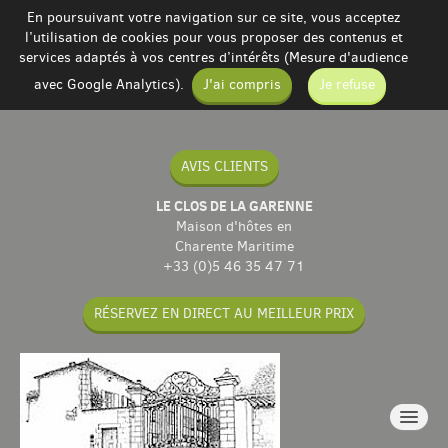
En poursuivant votre navigation sur ce site, vous acceptez
l’utilisation de cookies pour vous proposer des contenus et
services adaptés à vos centres d’intérêts (Mesure d'audience
avec Google Analytics).
J'ai compris
Je refuse
AVIS CLIENTS
LE CLOS DE LA GARENNE
Maison d'hôtes en
Charente Maritime
+33 (0)5 46 35 47 71
RÉSERVEZ EN DIRECT AU MEILLEUR PRIX