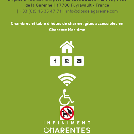
de la Garenne | 17700 Puyravault - France
|
+33 (0)5 46 35 47 71
|
info@closdelagarenne.com
Chambres et table d'hôtes de charme, gîtes accessibles en
Charente Maritime