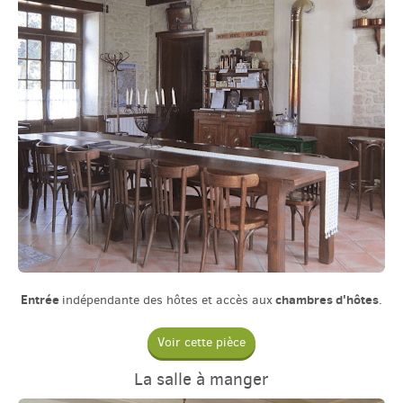
Entrée
chambres d'hôtes
indépendante des hôtes et accès aux
.
Voir cette pièce
La salle à manger