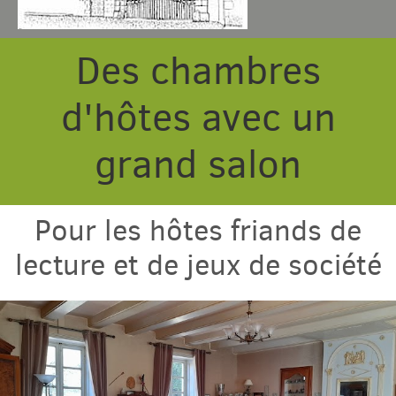
Des chambres
Chambres & table
d'hôtes avec un
Gîtes
grand salon
Tarif & Contact
Pour les hôtes friands de
Domaine
lecture et de jeux de société
Accès & Tourisme
Plus
Com