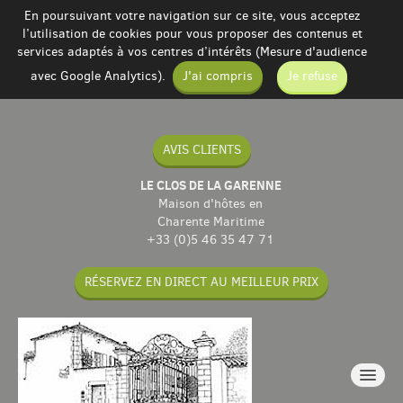
En poursuivant votre navigation sur ce site, vous acceptez
l’utilisation de cookies pour vous proposer des contenus et
services adaptés à vos centres d’intérêts (Mesure d'audience
avec Google Analytics).
J'ai compris
Je refuse
AVIS CLIENTS
LE CLOS DE LA GARENNE
Maison d'hôtes en
Charente Maritime
+33 (0)5 46 35 47 71
RÉSERVEZ EN DIRECT AU MEILLEUR PRIX