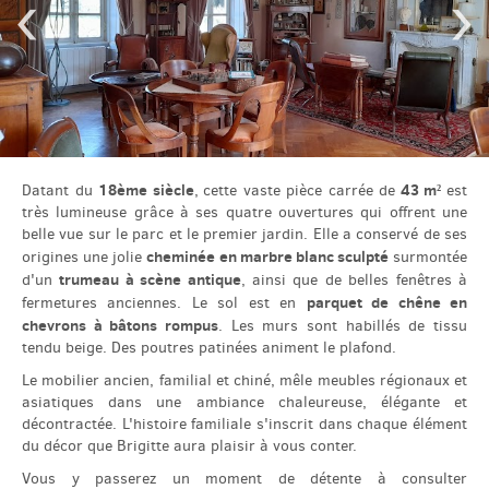
‹
›
English
Español
18ème siècle
43 m²
Datant du
,
cette vaste pièce carrée de
est
très lumineuse grâce à ses quatre ouvertures qui offrent une
belle vue sur le parc et le premier jardin. Elle a conservé de ses
cheminée
en marbre blanc sculpté
origines une jolie
surmontée
trumeau à scène antique
d'un
, ainsi que de belles fenêtres à
parquet de chêne en
fermetures anciennes. Le sol est en
chevrons à bâtons rompus
. Les murs sont habillés de tissu
tendu beige. Des poutres patinées animent le plafond.
Le mobilier ancien, familial et chiné, mêle meubles régionaux et
asiatiques dans une ambiance chaleureuse, élégante et
décontractée. L'histoire familiale s'inscrit dans chaque élément
du décor que Brigitte aura plaisir à vous conter.
Vous y passerez un moment de détente à consulter