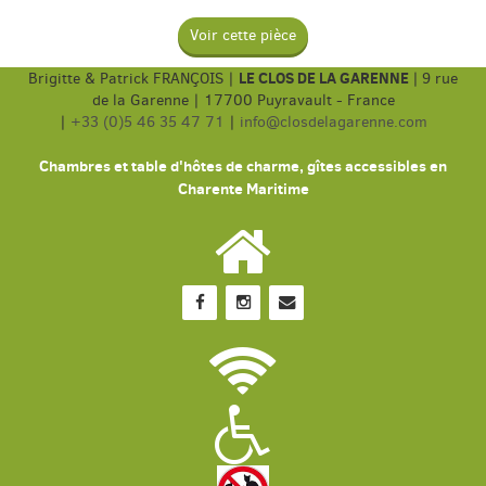
Voir cette pièce
LE CLOS DE LA GARENNE
Brigitte & Patrick FRANÇOIS |
|
9 rue
de la Garenne | 17700 Puyravault - France
|
+33 (0)5 46 35 47 71
|
info@closdelagarenne.com
Chambres et table d'hôtes de charme, gîtes accessibles en
Charente Maritime