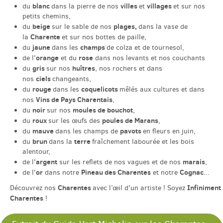
blanc
villes
villages
du
dans la pierre de nos
et
et sur nos
petits chemins,
beige
plages,
du
sur le sable de nos
dans la vase de
Charente
la
et sur nos bottes de paille,
jaune
champs
du
dans les
de colza et de tournesol,
orange
rose
de l'
et du
dans nos levants et nos couchants
gris
huîtres
du
sur nos
, nos rochers et dans
ciels
nos
changeants,
rouge
coquelicots
du
dans les
mêlés aux cultures et dans
Vins de Pays Charentais
nos
,
noir
moules de bouchot
du
sur nos
,
roux
poules de Marans
du
sur les œufs des
,
mauve
pavots
du
dans les champs de
en fleurs en juin,
brun
terre
du
dans la
fraîchement labourée et les bois
alentour,
argent
marais
de l'
sur les reflets de nos vagues et de nos
,
or
Pineau des Charentes
Cognac
de l'
dans notre
et notre
...
Charentes
Infiniment
Découvrez nos
avec l’œil d'un artiste ! Soyez
Charentes
!