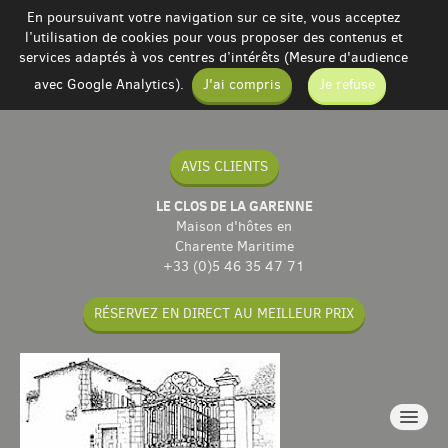
En poursuivant votre navigation sur ce site, vous acceptez
l’utilisation de cookies pour vous proposer des contenus et
services adaptés à vos centres d’intérêts (Mesure d'audience
avec Google Analytics).
J'ai compris
Je refuse
AVIS CLIENTS
LE CLOS DE LA GARENNE
Maison d'hôtes en
Charente Maritime
+33 (0)5 46 35 47 71
RÉSERVEZ EN DIRECT AU MEILLEUR PRIX