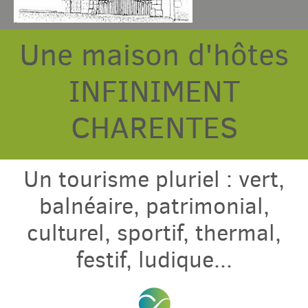
Une maison d'hôtes
Chambres & table
INFINIMENT
Gîtes
CHARENTES
Tarif & Contact
Un tourisme pluriel : vert,
Domaine
balnéaire, patrimonial,
Accès & Tourisme
culturel, sportif, thermal,
festif, ludique...
Plus
Com