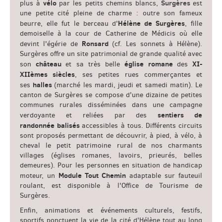
vélo
Surgères
plus à
par les petits chemins blancs,
est
une petite cité pleine de charme : outre son fameux
Hélène de Surgères
beurre, elle fut le berceau d'
, fille
demoiselle à la cour de Catherine de Médicis où elle
Ronsard
devint l'égérie de
(cf. Les sonnets à Hélène).
Surgères offre un site patrimonial de grande qualité avec
château
église romane
XI-
son
et sa très belle
des
XIIèmes siècles
, ses petites rues commerçantes et
halles
ses
(marché les mardi, jeudi et samedi matin). Le
canton de Surgères se compose d'une dizaine de petites
communes rurales disséminées dans une campagne
sentiers de
verdoyante et reliées par des
randonnée
balisés
accessibles à tous. Différents circuits
sont proposés permettant de découvrir, à pied, à vélo, à
cheval le petit patrimoine rural de nos charmants
villages (églises romanes, lavoirs, prieurés, belles
demeures). Pour les personnes en situation de handicap
Module Tout Chemin
moteur, un
adaptable sur fauteuil
roulant, est disponible à l'Office de Tourisme de
Surgères.
Enfin, animations et événements culturels, festifs,
sportifs ponctuent la vie de la cité d'Hélène tout au long