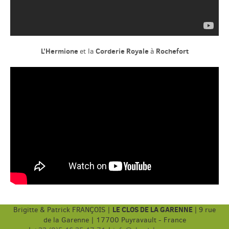
L'Hermione
Corderie Royale
Rochefort
et la
à
LE CLOS DE LA GARENNE
Brigitte & Patrick FRANÇOIS |
|
9 rue
de la Garenne | 17700 Puyravault - France