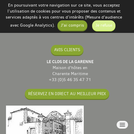
En poursuivant votre navigation sur ce site, vous acceptez
l’utilisation de cookies pour vous proposer des contenus et
services adaptés à vos centres d’intérêts (Mesure d'audience
avec Google Analytics).
J'ai compris
Je refuse
AVIS CLIENTS
LE CLOS DE LA GARENNE
Maison d'hôtes en
Charente Maritime
+33 (0)5 46 35 47 71
RÉSERVEZ EN DIRECT AU MEILLEUR PRIX