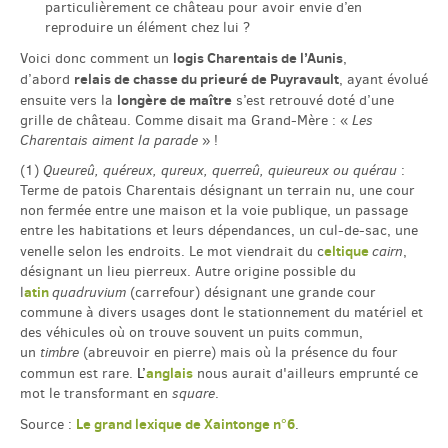
particulièrement ce château pour avoir envie d’en
reproduire un élément chez lui ?
logis Charentais de l’Aunis
Voici donc comment un
,
relais de chasse du prieuré de Puyravault
d’abord
, ayant évolué
longère de maître
ensuite vers la
s’est retrouvé doté d’une
grille de château. Comme disait ma Grand-Mère : «
Les
Charentais aiment la parade
» !
(1)
Queureû, quéreux, qureux, querreû, quieureux ou quérau
:
Terme de patois Charentais désignant un terrain nu, une cour
non fermée entre une maison et la voie publique, un passage
entre les habitations et leurs dépendances, un cul-de-sac, une
eltique
venelle selon les endroits. Le mot viendrait du c
cairn
,
désignant un lieu pierreux. Autre origine possible du
atin
l
quadruvium
(carrefour) désignant une grande cour
commune à divers usages dont le stationnement du matériel et
des véhicules où on trouve souvent un puits commun,
un
timbre
(abreuvoir en pierre) mais où la présence du four
anglais
commun est rare.
L’
nous aurait d'ailleurs emprunté ce
mot le transformant en
square
.
Le grand lexique de Xaintonge n°6
Source :
.