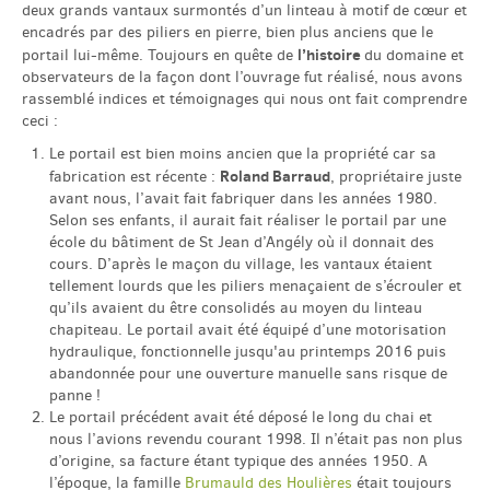
deux grands vantaux surmontés d’un linteau à motif de cœur et
encadrés par des piliers en pierre, bien plus anciens que le
l’histoire
portail lui-même. Toujours en quête de
du domaine et
English
observateurs de la façon dont l’ouvrage fut réalisé, nous avons
rassemblé indices et témoignages qui nous ont fait comprendre
ceci :
Español
Le portail est bien moins ancien que la propriété car sa
Roland Barraud
fabrication est récente :
, propriétaire juste
avant nous, l’avait fait fabriquer dans les années 1980.
Selon ses enfants, il aurait fait réaliser le portail par une
école du bâtiment de St Jean d’Angély où il donnait des
cours. D’après le maçon du village, les vantaux étaient
tellement lourds que les piliers menaçaient de s’écrouler et
qu’ils avaient du être consolidés au moyen du linteau
chapiteau. Le portail avait été équipé d’une motorisation
hydraulique, fonctionnelle jusqu'au printemps 2016 puis
abandonnée pour une ouverture manuelle sans risque de
panne !
Le portail précédent avait été déposé le long du chai et
nous l’avions revendu courant 1998. Il n’était pas non plus
d’origine, sa facture étant typique des années 1950. A
l’époque, la famille
Brumauld des Houlières
était toujours