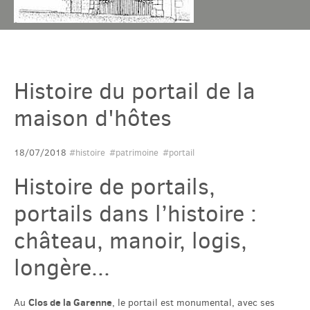
Chambres & table
Histoire du portail de la
Gîtes
maison d'hôtes
Tarif & Contact
18/07/2018
#histoire
#patrimoine
#portail
Histoire de portails,
Domaine
portails dans l’histoire :
Accès & Tourisme
château, manoir, logis,
longère...
Plus
Clos de la Garenne
Au
, le portail est monumental, avec ses
Com