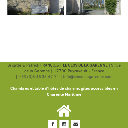
LE CLOS DE LA GARENNE
Brigitte & Patrick FRANÇOIS |
|
9 rue
de la Garenne | 17700 Puyravault - France
|
+33 (0)5 46 35 47 71
|
info@closdelagarenne.com
Chambres et table d'hôtes de charme, gîtes accessibles en
Charente Maritime