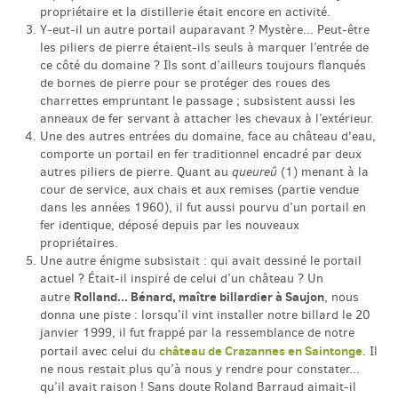
propriétaire et la distillerie était encore en activité.
Y-eut-il un autre portail auparavant ? Mystère... Peut-être
les piliers de pierre étaient-ils seuls à marquer l’entrée de
ce côté du domaine ? Ils sont d’ailleurs toujours flanqués
de bornes de pierre pour se protéger des roues des
charrettes empruntant le passage ; subsistent aussi les
anneaux de fer servant à attacher les chevaux à l’extérieur.
Une des autres entrées du domaine, face au château d'eau,
comporte un portail en fer traditionnel encadré par deux
autres piliers de pierre. Quant au
queureû
(1) menant à la
cour de service, aux chais et aux remises (partie vendue
dans les années 1960), il fut aussi pourvu d’un portail en
fer identique, déposé depuis par les nouveaux
propriétaires.
Une autre énigme subsistait : qui avait dessiné le portail
actuel ? Était-il inspiré de celui d’un château ? Un
Rolland... Bénard, maître billardier à Saujon
autre
, nous
donna une piste : lorsqu’il vint installer notre billard le 20
janvier 1999, il fut frappé par la ressemblance de notre
château de Crazannes en Saintonge
portail avec celui du
. Il
ne nous restait plus qu’à nous y rendre pour constater...
qu’il avait raison ! Sans doute Roland Barraud aimait-il