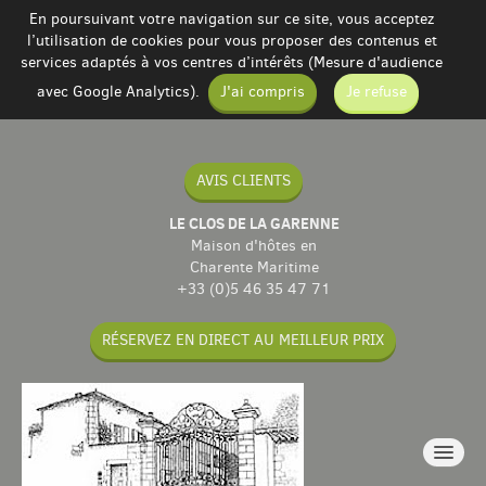
En poursuivant votre navigation sur ce site, vous acceptez
l’utilisation de cookies pour vous proposer des contenus et
services adaptés à vos centres d’intérêts (Mesure d'audience
avec Google Analytics).
J'ai compris
Je refuse
AVIS CLIENTS
LE CLOS DE LA GARENNE
Maison d'hôtes en
Charente Maritime
+33 (0)5 46 35 47 71
RÉSERVEZ EN DIRECT AU MEILLEUR PRIX