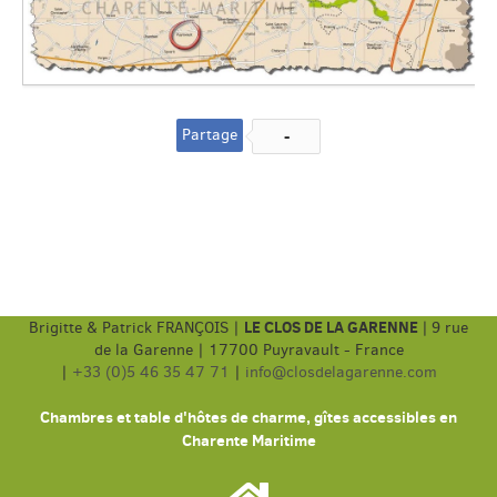
Partage
-
LE CLOS DE LA GARENNE
Brigitte & Patrick FRANÇOIS |
|
9 rue
de la Garenne | 17700 Puyravault - France
|
+33 (0)5 46 35 47 71
|
info@closdelagarenne.com
Chambres et table d'hôtes de charme, gîtes accessibles en
Charente Maritime