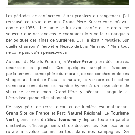
Les périodes de confinement étant propices au rangement, j'ai
English
retrouvé ce texte que ma Grand-Mère Surgérienne m'avait
donné en1986. Une amie le lui avait confié et je crois me
souvenir que nos anciens le chantaient lors de leurs banquets
Español
Surgères
périodiques des aînés de
. Qui l'a écrit ? Mystère. Sur
quelle chanson ? Peut-être Mexico de Luis Mariano ? Mais tout
ne colle pas, qu'en pensez-vous ?
Venise Verte
Au cœur du Marais Poitevin, la
, y est décrite avec
tendresse et poésie. Ces quelques strophes évoquent
parfaitement l'atmosphère du marais, de ses conches et de ses
villages au bord de l'eau. La nature, la verdure et le calme
transparaissent dans cet humble hymne à un pays aimé. Je
visualise encore mon Grand-Père y pêchant l'anguille et
l'écrevisse quand elles abondaient.
Ce pays pétri de terre, d'eau et de lumière est maintenant
Grand Site de France
Parc Naturel Régional
Tourisme
et
. Le
Vert
Slow Tourisme
, grand frère du
, y déploie toute sa palette
d'activités, d'hébergements et de découvertes. Son économie
rurale a évolué comme partout dans nos campagnes. Sa