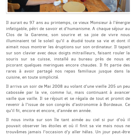
English
Il aurait eu 97 ans au printemps, ce vieux Monsieur à l'énergie
infatigable, pétri de savoir et d'humanisme. A chaque séjour au
Clos de la Garenne, son sourire et sa joie de vivre nous
Español
illuminaient tel le soleil qu'il a étudié toute sa vie et dont il
aimait nous montrer les éruptions sur son ordinateur. Il tapait
sur son clavier avec deux doigts mitrailleurs, faisant rouler la
souris sur sa cuisse, installé au bureau près de nous et
picorant quelques meringues encore chaudes. Il fit partie des
rares à avoir partagé nos repas familiaux jusque dans la
cuisine, en toute simplicité.
Il arriva un soir de Mai 2008 au volant d'une vieille 205 un peu
cabossée par la vie, comme lui, mais continuant à avancer
vaille que vaille. Il se réjouit et se régala de tout et promit de
revenir à l'issue de son congrès d'astronomie à Bordeaux. Ce
qu'il fit, encore et encore, d'année en année.
Il nous invita sur son île tant aimée au ciel si pur d'où il
pouvait observer les étoiles et où il finit sa vie mais nous ne
trouvâmes jamais l'occasion d'y aller hélas. Un jour peut-être