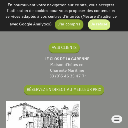
En poursuivant votre navigation sur ce site, vous acceptez
l’utilisation de cookies pour vous proposer des contenus et
services adaptés à vos centres d’intérêts (Mesure d'audience
avec Google Analytics).
J'ai compris
Je refuse
AVIS CLIENTS
LE CLOS DE LA GARENNE
Maison d'hôtes en
Charente Maritime
+33 (0)5 46 35 47 71
RÉSERVEZ EN DIRECT AU MEILLEUR PRIX