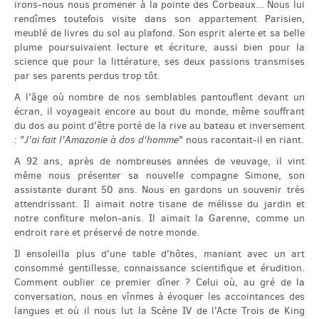
irons-nous nous promener à la pointe des Corbeaux... Nous lui
rendîmes toutefois visite dans son appartement Parisien,
meublé de livres du sol au plafond. Son esprit alerte et sa belle
plume poursuivaient lecture et écriture, aussi bien pour la
science que pour la littérature, ses deux passions transmises
par ses parents perdus trop tôt.
A l'âge où nombre de nos semblables pantouflent devant un
écran, il voyageait encore au bout du monde, même souffrant
du dos au point d'être porté de la rive au bateau et inversement
: "
J'ai fait l'Amazonie à dos d'homme
" nous racontait-il en riant.
A 92 ans, après de nombreuses années de veuvage, il vint
même nous présenter sa nouvelle compagne Simone, son
assistante durant 50 ans. Nous en gardons un souvenir très
attendrissant. Il aimait notre tisane de mélisse du jardin et
notre confiture melon-anis. Il aimait la Garenne, comme un
endroit rare et préservé de notre monde.
Il ensoleilla plus d'une table d'hôtes, maniant avec un art
consommé gentillesse, connaissance scientifique et érudition.
Comment oublier ce premier dîner ? Celui où, au gré de la
conversation, nous en vînmes à évoquer les accointances des
langues et où il nous lut la Scène IV de l'Acte Trois de King