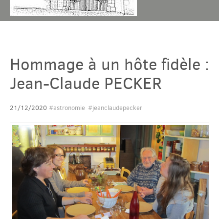
Chambres & table
Hommage à un hôte fidèle :
Gîtes
Jean-Claude PECKER
Tarif & Contact
21/12/2020
#astronomie
#jeanclaudepecker
Domaine
Accès & Tourisme
Plus
Com