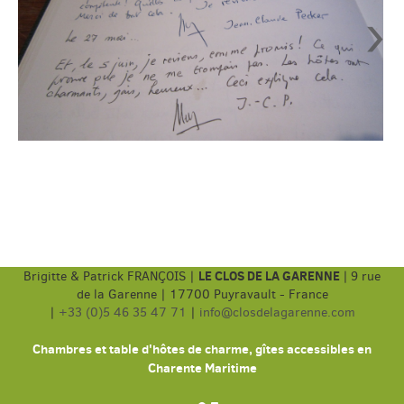
›
LE CLOS DE LA GARENNE
Brigitte & Patrick FRANÇOIS |
|
9 rue
de la Garenne | 17700 Puyravault - France
|
+33 (0)5 46 35 47 71
|
info@closdelagarenne.com
Chambres et table d'hôtes de charme, gîtes accessibles en
Charente Maritime