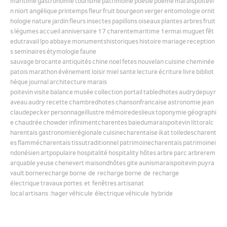
maritime
gastronomie
tourisme
patrimoine
poésie
poème
maraispoitevi
n
niort
angélique
printemps
fleur
fruit
bourgeon
verger
entomologie
ornit
hologie
nature
jardin
fleurs
insectes
papillons
oiseaux
plantes
arbres
fruit
English
s
légumes
accueil
anniversaire
17
charentemaritime
1ermai
muguet
fêt
edutravail
lpo
abbaye
monumentshistoriques
histoire
mariage
reception
s
seminaires
étymologie
faune
Español
sauvage
brocante
antiquités
chine
noel
fetes
nouvelan
cuisine
cheminée
patois
marathon
événement
loisir
miel
sante
lecture
écriture
livre
bibliot
hèque
journal
architecture
marais
poitevin
visite
balance
musée
collection
portail
tabledhotes
audrydepuyr
aveau
audry
recette
chambredhotes
chansonfrancaise
astronomie
jean
claudepecker
personnageillustre
mémoiredeslieux
toponymie
géographi
e
chaudrée
chowder
infinimentcharentes
baiedumaraispoitevin
littoralc
harentais
gastronomierégionale
cuisinecharentaise
ikat
toiledescharent
es
flammécharentais
tissutraditionnel
patrimoinecharentais
patrimoinei
ndonésien
artpopulaire
hospitalité
hospitality
hôtes
arbre
parc
arbrerem
arquable
yeuse
chenevert
maisondhôtes
gite
aunismaraispoitevin
puyra
vault
bornerecharge
borne de recharge
borne de recharge
électrique
travaux
portes et fenêtres
artisanat
local
artisans
:hager
véhicule électrique
véhicule hybride