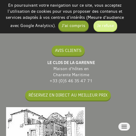
En poursuivant votre navigation sur ce site, vous acceptez
l’utilisation de cookies pour vous proposer des contenus et
services adaptés à vos centres d’intérêts (Mesure d'audience
avec Google Analytics).
J'ai compris
Je refuse
AVIS CLIENTS
LE CLOS DE LA GARENNE
Maison d'hôtes en
Charente Maritime
+33 (0)5 46 35 47 71
RÉSERVEZ EN DIRECT AU MEILLEUR PRIX