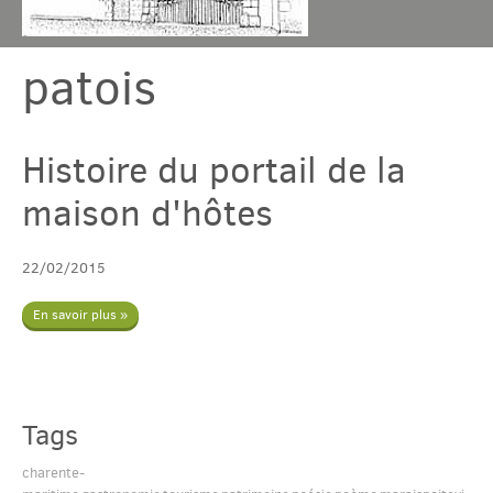
patois
Chambres & table
Gîtes
Histoire du portail de la
maison d'hôtes
Tarif & Contact
22/02/2015
Domaine
En savoir plus »
Accès & Tourisme
Plus
Tags
charente-
Com