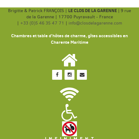
LE CLOS DE LA GARENNE
Brigitte & Patrick FRANÇOIS |
|
9 rue
de la Garenne | 17700 Puyravault - France
|
+33 (0)5 46 35 47 71
|
info@closdelagarenne.com
Chambres et table d'hôtes de charme, gîtes accessibles en
Charente Maritime