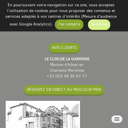
En poursuivant votre navigation sur ce site, vous acceptez
l’utilisation de cookies pour vous proposer des contenus et
services adaptés à vos centres d’intérêts (Mesure d'audience
avec Google Analytics).
J'ai compris
Je refuse
AVIS CLIENTS
LE CLOS DE LA GARENNE
Maison d'hôtes en
Charente Maritime
+33 (0)5 46 35 47 71
RÉSERVEZ EN DIRECT AU MEILLEUR PRIX