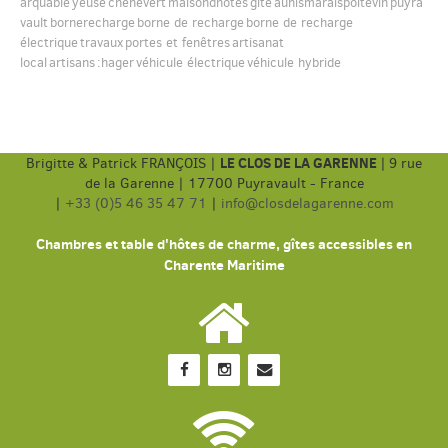
arquable
yeuse
chenevert
maisondhôtes
gite
aunismaraispoitevin
puyra
vault
bornerecharge
borne de recharge
borne de recharge
électrique
travaux
portes et fenêtres
artisanat
local
artisans
:hager
véhicule électrique
véhicule hybride
LE CLOS DE LA GARENNE
Brigitte & Patrick FRANÇOIS |
|
9 rue
de la Garenne | 17700 Puyravault - France
|
+33 (0)5 46 35 47 71
|
info@closdelagarenne.com
Chambres et table d'hôtes de charme, gîtes accessibles en
Charente Maritime