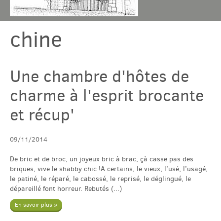
chine
Chambres & table
Gîtes
Une chambre d'hôtes de
charme à l'esprit brocante
Tarif & Contact
et récup'
Domaine
09/11/2014
Accès & Tourisme
De bric et de broc, un joyeux bric à brac, çà casse pas des
briques, vive le shabby chic !A certains, le vieux, l’usé, l’usagé,
le patiné, le réparé, le cabossé, le reprisé, le déglingué, le
dépareillé font horreur. Rebutés (...)
Plus
En savoir plus »
Com