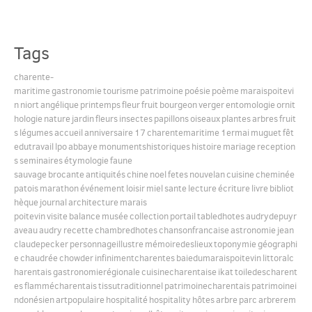
English
Tags
charente-
Español
maritime
gastronomie
tourisme
patrimoine
poésie
poème
maraispoitevi
n
niort
angélique
printemps
fleur
fruit
bourgeon
verger
entomologie
ornit
hologie
nature
jardin
fleurs
insectes
papillons
oiseaux
plantes
arbres
fruit
s
légumes
accueil
anniversaire
17
charentemaritime
1ermai
muguet
fêt
edutravail
lpo
abbaye
monumentshistoriques
histoire
mariage
reception
s
seminaires
étymologie
faune
sauvage
brocante
antiquités
chine
noel
fetes
nouvelan
cuisine
cheminée
patois
marathon
événement
loisir
miel
sante
lecture
écriture
livre
bibliot
hèque
journal
architecture
marais
poitevin
visite
balance
musée
collection
portail
tabledhotes
audrydepuyr
aveau
audry
recette
chambredhotes
chansonfrancaise
astronomie
jean
claudepecker
personnageillustre
mémoiredeslieux
toponymie
géographi
e
chaudrée
chowder
infinimentcharentes
baiedumaraispoitevin
littoralc
harentais
gastronomierégionale
cuisinecharentaise
ikat
toiledescharent
es
flammécharentais
tissutraditionnel
patrimoinecharentais
patrimoinei
ndonésien
artpopulaire
hospitalité
hospitality
hôtes
arbre
parc
arbrerem