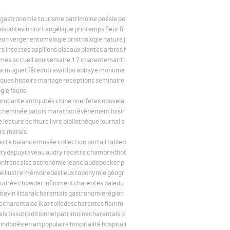
-
gastronomie
tourisme
patrimoine
poésie
po
ispoitevin
niort
angélique
printemps
fleur
fr
eon
verger
entomologie
ornithologie
nature
j
rs
insectes
papillons
oiseaux
plantes
arbres
f
umes
accueil
anniversaire
17
charentemariti
ai
muguet
fêtedutravail
lpo
abbaye
monume
iques
histoire
mariage
receptions
seminaire
gie
faune
brocante
antiquités
chine
noel
fetes
nouvela
cheminée
patois
marathon
événement
loisir
e
lecture
écriture
livre
bibliothèque
journal
a
re
marais
isite
balance
musée
collection
portail
tabled
drydepuyraveau
audry
recette
chambredhot
nfrancaise
astronomie
jeanclaudepecker
p
illustre
mémoiredeslieux
toponymie
géogr
udrée
chowder
infinimentcharentes
baiedu
tevin
littoralcharentais
gastronomierégion
necharentaise
ikat
toiledescharentes
flamm
ais
tissutraditionnel
patrimoinecharentais
p
eindonésien
artpopulaire
hospitalité
hospitali