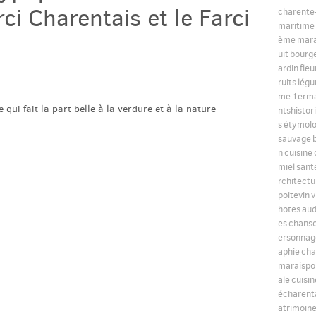
rci Charentais et le Farci
charente
maritime
ème
mara
uit
bourg
ardin
fleu
ruits
lég
me
1erm
qui fait la part belle à la verdure et à la nature
ntshistor
s
étymolo
sauvage
n
cuisine
miel
sant
rchitectu
poitevin
v
hotes
au
es
chanso
ersonnage
aphie
cha
maraispoi
ale
cuisi
écharent
atrimoin