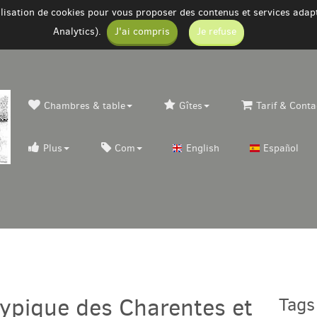
tilisation de cookies pour vous proposer des contenus et services ada
Analytics).
J'ai compris
Je refuse
Chambres & table
Gîtes
Tarif & Conta
Plus
Com
English
Español
typique des Charentes et
Tags