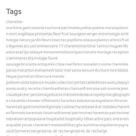
Tags
English
charente-
maritime
gastronomie
tourisme
patrimoine
poésie
poème
maraispoitevi
n
niort
angélique
printemps
fleur
fruit
bourgeon
verger
entomologie
ornit
Español
hologie
nature
jardin
fleurs
insectes
papillons
oiseaux
plantes
arbres
fruit
s
légumes
accueil
anniversaire
17
charentemaritime
1ermai
muguet
fêt
edutravail
lpo
abbaye
monumentshistoriques
histoire
mariage
reception
s
seminaires
étymologie
faune
sauvage
brocante
antiquités
chine
noel
fetes
nouvelan
cuisine
cheminée
patois
marathon
événement
loisir
miel
sante
lecture
écriture
livre
bibliot
hèque
journal
architecture
marais
poitevin
visite
balance
musée
collection
portail
tabledhotes
audrydepuyr
aveau
audry
recette
chambredhotes
chansonfrancaise
astronomie
jean
claudepecker
personnageillustre
mémoiredeslieux
toponymie
géographi
e
chaudrée
chowder
infinimentcharentes
baiedumaraispoitevin
littoralc
harentais
gastronomierégionale
cuisinecharentaise
ikat
toiledescharent
es
flammécharentais
tissutraditionnel
patrimoinecharentais
patrimoinei
ndonésien
artpopulaire
hospitalité
hospitality
hôtes
arbre
parc
arbrerem
arquable
yeuse
chenevert
maisondhôtes
gite
aunismaraispoitevin
puyra
vault
bornerecharge
borne de recharge
borne de recharge