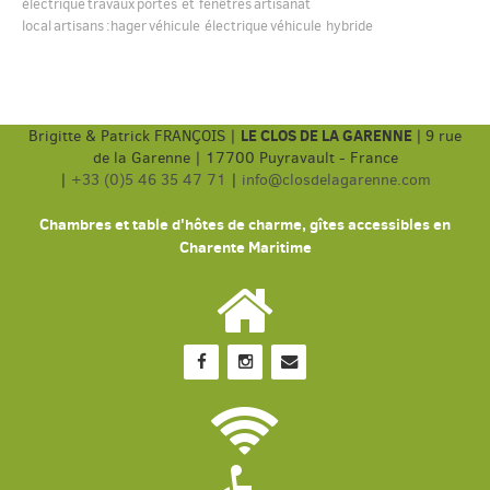
électrique
travaux
portes et fenêtres
artisanat
local
artisans
:hager
véhicule électrique
véhicule hybride
LE CLOS DE LA GARENNE
Brigitte & Patrick FRANÇOIS |
|
9 rue
de la Garenne | 17700 Puyravault - France
|
+33 (0)5 46 35 47 71
|
info@closdelagarenne.com
Chambres et table d'hôtes de charme, gîtes accessibles en
Charente Maritime