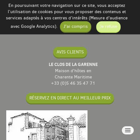
En poursuivant votre navigation sur ce site, vous acceptez
l’utilisation de cookies pour vous proposer des contenus et
services adaptés à vos centres d’intérêts (Mesure d'audience
avec Google Analytics).
J'ai compris
Je refuse
AVIS CLIENTS
LE CLOS DE LA GARENNE
Maison d'hôtes en
Charente Maritime
+33 (0)5 46 35 47 71
RÉSERVEZ EN DIRECT AU MEILLEUR PRIX