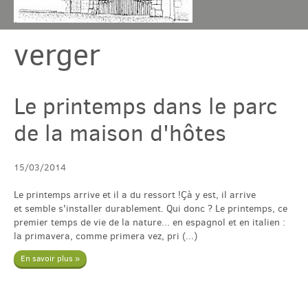
verger
Chambres & table
Gîtes
Le printemps dans le parc
de la maison d'hôtes
Tarif & Contact
15/03/2014
Domaine
Le printemps arrive et il a du ressort !Çà y est, il arrive
et semble s'installer durablement. Qui donc ? Le printemps, ce
Accès & Tourisme
premier temps de vie de la nature... en espagnol et en italien :
la primavera, comme primera vez, pri (...)
En savoir plus »
Plus
Com