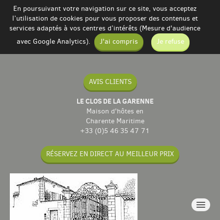
En poursuivant votre navigation sur ce site, vous acceptez
l’utilisation de cookies pour vous proposer des contenus et
services adaptés à vos centres d’intérêts (Mesure d'audience
avec Google Analytics).
J'ai compris
Je refuse
AVIS CLIENTS
LE CLOS DE LA GARENNE
Maison d'hôtes en
Charente Maritime
+33 (0)5 46 35 47 71
RÉSERVEZ EN DIRECT AU MEILLEUR PRIX