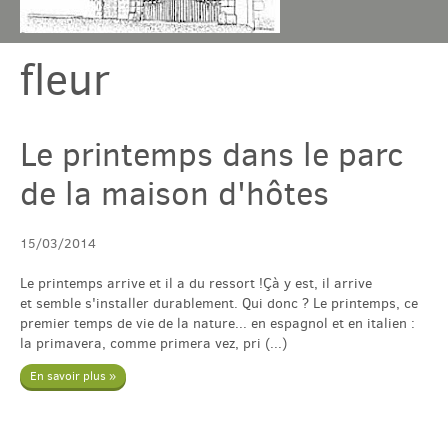
fleur
Chambres & table
Gîtes
Le printemps dans le parc
de la maison d'hôtes
Tarif & Contact
15/03/2014
Domaine
Le printemps arrive et il a du ressort !Çà y est, il arrive
et semble s'installer durablement. Qui donc ? Le printemps, ce
Accès & Tourisme
premier temps de vie de la nature... en espagnol et en italien :
la primavera, comme primera vez, pri (...)
En savoir plus »
Plus
Com