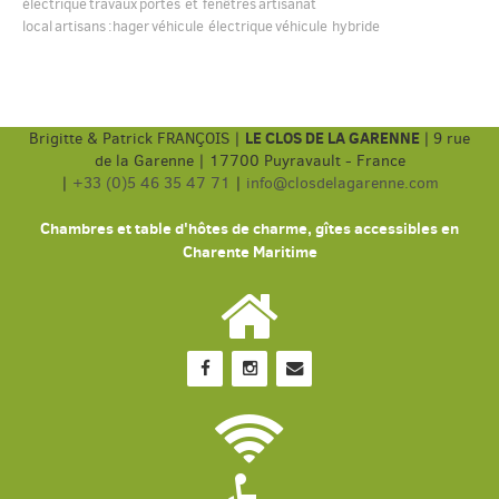
électrique
travaux
portes et fenêtres
artisanat
local
artisans
:hager
véhicule électrique
véhicule hybride
LE CLOS DE LA GARENNE
Brigitte & Patrick FRANÇOIS |
|
9 rue
de la Garenne | 17700 Puyravault - France
|
+33 (0)5 46 35 47 71
|
info@closdelagarenne.com
Chambres et table d'hôtes de charme, gîtes accessibles en
Charente Maritime