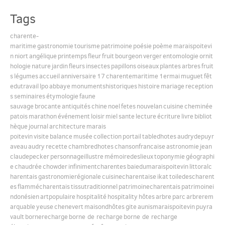
Tags
English
charente-
maritime
gastronomie
tourisme
patrimoine
poésie
poème
maraispoitevi
n
niort
angélique
printemps
fleur
fruit
bourgeon
verger
entomologie
ornit
Español
hologie
nature
jardin
fleurs
insectes
papillons
oiseaux
plantes
arbres
fruit
s
légumes
accueil
anniversaire
17
charentemaritime
1ermai
muguet
fêt
edutravail
lpo
abbaye
monumentshistoriques
histoire
mariage
reception
s
seminaires
étymologie
faune
sauvage
brocante
antiquités
chine
noel
fetes
nouvelan
cuisine
cheminée
patois
marathon
événement
loisir
miel
sante
lecture
écriture
livre
bibliot
hèque
journal
architecture
marais
poitevin
visite
balance
musée
collection
portail
tabledhotes
audrydepuyr
aveau
audry
recette
chambredhotes
chansonfrancaise
astronomie
jean
claudepecker
personnageillustre
mémoiredeslieux
toponymie
géographi
e
chaudrée
chowder
infinimentcharentes
baiedumaraispoitevin
littoralc
harentais
gastronomierégionale
cuisinecharentaise
ikat
toiledescharent
es
flammécharentais
tissutraditionnel
patrimoinecharentais
patrimoinei
ndonésien
artpopulaire
hospitalité
hospitality
hôtes
arbre
parc
arbrerem
arquable
yeuse
chenevert
maisondhôtes
gite
aunismaraispoitevin
puyra
vault
bornerecharge
borne de recharge
borne de recharge