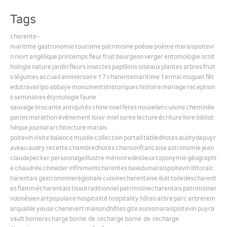
Tags
English
charente-
maritime
gastronomie
tourisme
patrimoine
poésie
poème
maraispoitevi
n
niort
angélique
printemps
fleur
fruit
bourgeon
verger
entomologie
ornit
Español
hologie
nature
jardin
fleurs
insectes
papillons
oiseaux
plantes
arbres
fruit
s
légumes
accueil
anniversaire
17
charentemaritime
1ermai
muguet
fêt
edutravail
lpo
abbaye
monumentshistoriques
histoire
mariage
reception
s
seminaires
étymologie
faune
sauvage
brocante
antiquités
chine
noel
fetes
nouvelan
cuisine
cheminée
patois
marathon
événement
loisir
miel
sante
lecture
écriture
livre
bibliot
hèque
journal
architecture
marais
poitevin
visite
balance
musée
collection
portail
tabledhotes
audrydepuyr
aveau
audry
recette
chambredhotes
chansonfrancaise
astronomie
jean
claudepecker
personnageillustre
mémoiredeslieux
toponymie
géographi
e
chaudrée
chowder
infinimentcharentes
baiedumaraispoitevin
littoralc
harentais
gastronomierégionale
cuisinecharentaise
ikat
toiledescharent
es
flammécharentais
tissutraditionnel
patrimoinecharentais
patrimoinei
ndonésien
artpopulaire
hospitalité
hospitality
hôtes
arbre
parc
arbrerem
arquable
yeuse
chenevert
maisondhôtes
gite
aunismaraispoitevin
puyra
vault
bornerecharge
borne de recharge
borne de recharge