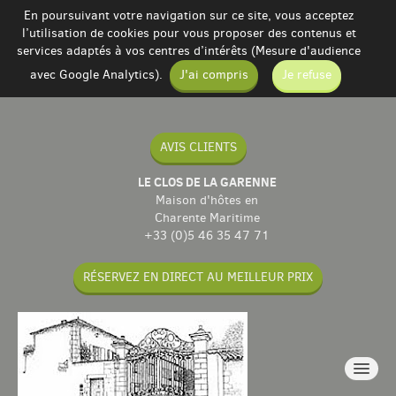
En poursuivant votre navigation sur ce site, vous acceptez
l’utilisation de cookies pour vous proposer des contenus et
services adaptés à vos centres d’intérêts (Mesure d'audience
avec Google Analytics).
J'ai compris
Je refuse
AVIS CLIENTS
LE CLOS DE LA GARENNE
Maison d'hôtes en
Charente Maritime
+33 (0)5 46 35 47 71
RÉSERVEZ EN DIRECT AU MEILLEUR PRIX