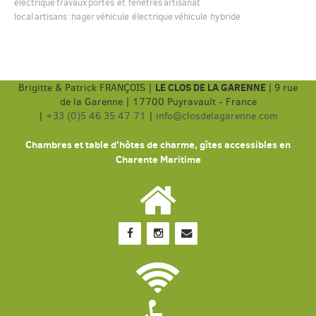
électrique
travaux
portes et fenêtres
artisanat
local
artisans
:hager
véhicule électrique
véhicule hybride
LE CLOS DE LA GARENNE
Brigitte & Patrick FRANÇOIS |
|
9 rue
de la Garenne | 17700 Puyravault - France
|
+33 (0)5 46 35 47 71
|
info@closdelagarenne.com
Chambres et table d'hôtes de charme, gîtes accessibles en
Charente Maritime