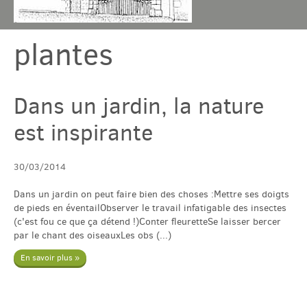
plantes
Chambres & table
Gîtes
Dans un jardin, la nature
est inspirante
Tarif & Contact
30/03/2014
Domaine
Dans un jardin on peut faire bien des choses :Mettre ses doigts
de pieds en éventailObserver le travail infatigable des insectes
Accès & Tourisme
(c'est fou ce que ça détend !)Conter fleuretteSe laisser bercer
par le chant des oiseauxLes obs (...)
En savoir plus »
Plus
Com