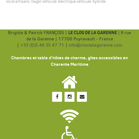
local
artisans
:hager
véhicule électrique
véhicule hybride
LE CLOS DE LA GARENNE
Brigitte & Patrick FRANÇOIS |
|
9 rue
de la Garenne | 17700 Puyravault - France
|
+33 (0)5 46 35 47 71
|
info@closdelagarenne.com
Chambres et table d'hôtes de charme, gîtes accessibles en
Charente Maritime