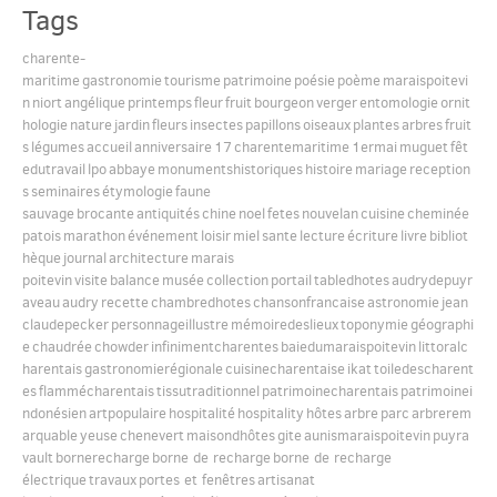
Tags
charente-
English
maritime
gastronomie
tourisme
patrimoine
poésie
poème
maraispoitevi
n
niort
angélique
printemps
fleur
fruit
bourgeon
verger
entomologie
ornit
hologie
nature
jardin
fleurs
insectes
papillons
oiseaux
plantes
arbres
fruit
Español
s
légumes
accueil
anniversaire
17
charentemaritime
1ermai
muguet
fêt
edutravail
lpo
abbaye
monumentshistoriques
histoire
mariage
reception
s
seminaires
étymologie
faune
sauvage
brocante
antiquités
chine
noel
fetes
nouvelan
cuisine
cheminée
patois
marathon
événement
loisir
miel
sante
lecture
écriture
livre
bibliot
hèque
journal
architecture
marais
poitevin
visite
balance
musée
collection
portail
tabledhotes
audrydepuyr
aveau
audry
recette
chambredhotes
chansonfrancaise
astronomie
jean
claudepecker
personnageillustre
mémoiredeslieux
toponymie
géographi
e
chaudrée
chowder
infinimentcharentes
baiedumaraispoitevin
littoralc
harentais
gastronomierégionale
cuisinecharentaise
ikat
toiledescharent
es
flammécharentais
tissutraditionnel
patrimoinecharentais
patrimoinei
ndonésien
artpopulaire
hospitalité
hospitality
hôtes
arbre
parc
arbrerem
arquable
yeuse
chenevert
maisondhôtes
gite
aunismaraispoitevin
puyra
vault
bornerecharge
borne de recharge
borne de recharge
électrique
travaux
portes et fenêtres
artisanat