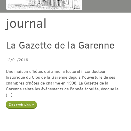
journal
Chambres & table
Gîtes
La Gazette de la Garenne
Tarif & Contact
12/01/2016
Une maison d'hôtes qui aime la lectureFil conducteur
Domaine
historique du Clos de la Garenne depuis l'ouverture de ses
chambres d'hôtes de charme en 1998, La Gazette de la
Garenne relate les événements de l'année écoulée, évoque le
Accès & Tourisme
(...)
En savoir plus »
Plus
Com