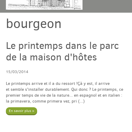
bourgeon
Chambres & table
Gîtes
Le printemps dans le parc
de la maison d'hôtes
Tarif & Contact
15/03/2014
Domaine
Le printemps arrive et il a du ressort !Çà y est, il arrive
et semble s'installer durablement. Qui donc ? Le printemps, ce
Accès & Tourisme
premier temps de vie de la nature... en espagnol et en italien :
la primavera, comme primera vez, pri (...)
En savoir plus »
Plus
Com