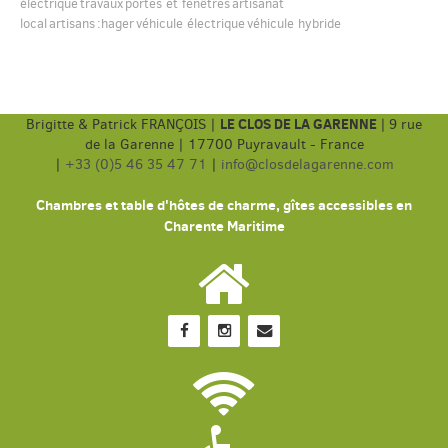
électrique
travaux
portes et fenêtres
artisanat
local
artisans
:hager
véhicule électrique
véhicule hybride
LE CLOS DE LA GARENNE
Brigitte & Patrick FRANÇOIS |
|
9 rue
de la Garenne | 17700 Puyravault - France
|
+33 (0)5 46 35 47 71
|
info@closdelagarenne.com
Chambres et table d'hôtes de charme, gîtes accessibles en
Charente Maritime