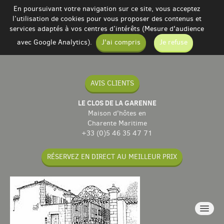
En poursuivant votre navigation sur ce site, vous acceptez
l’utilisation de cookies pour vous proposer des contenus et
services adaptés à vos centres d’intérêts (Mesure d'audience
avec Google Analytics).
J'ai compris
Je refuse
AVIS CLIENTS
LE CLOS DE LA GARENNE
Maison d'hôtes en
Charente Maritime
+33 (0)5 46 35 47 71
RÉSERVEZ EN DIRECT AU MEILLEUR PRIX