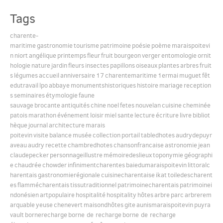
Tags
English
charente-
maritime
gastronomie
tourisme
patrimoine
poésie
poème
maraispoitevi
n
niort
angélique
printemps
fleur
fruit
bourgeon
verger
entomologie
ornit
Español
hologie
nature
jardin
fleurs
insectes
papillons
oiseaux
plantes
arbres
fruit
s
légumes
accueil
anniversaire
17
charentemaritime
1ermai
muguet
fêt
edutravail
lpo
abbaye
monumentshistoriques
histoire
mariage
reception
s
seminaires
étymologie
faune
sauvage
brocante
antiquités
chine
noel
fetes
nouvelan
cuisine
cheminée
patois
marathon
événement
loisir
miel
sante
lecture
écriture
livre
bibliot
hèque
journal
architecture
marais
poitevin
visite
balance
musée
collection
portail
tabledhotes
audrydepuyr
aveau
audry
recette
chambredhotes
chansonfrancaise
astronomie
jean
claudepecker
personnageillustre
mémoiredeslieux
toponymie
géographi
e
chaudrée
chowder
infinimentcharentes
baiedumaraispoitevin
littoralc
harentais
gastronomierégionale
cuisinecharentaise
ikat
toiledescharent
es
flammécharentais
tissutraditionnel
patrimoinecharentais
patrimoinei
ndonésien
artpopulaire
hospitalité
hospitality
hôtes
arbre
parc
arbrerem
arquable
yeuse
chenevert
maisondhôtes
gite
aunismaraispoitevin
puyra
vault
bornerecharge
borne de recharge
borne de recharge