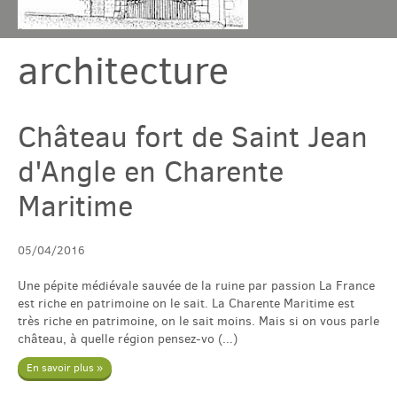
architecture
Chambres & table
Gîtes
Château fort de Saint Jean
d'Angle en Charente
Tarif & Contact
Maritime
Domaine
05/04/2016
Accès & Tourisme
Une pépite médiévale sauvée de la ruine par passion La France
est riche en patrimoine on le sait. La Charente Maritime est
très riche en patrimoine, on le sait moins. Mais si on vous parle
château, à quelle région pensez-vo (...)
Plus
En savoir plus »
Com