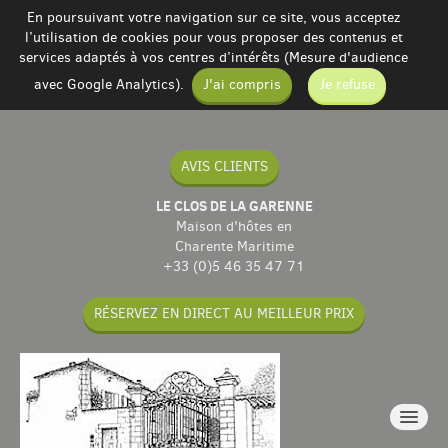
En poursuivant votre navigation sur ce site, vous acceptez
l’utilisation de cookies pour vous proposer des contenus et
services adaptés à vos centres d’intérêts (Mesure d'audience
avec Google Analytics).
J'ai compris
Je refuse
AVIS CLIENTS
LE CLOS DE LA GARENNE
Maison d'hôtes en
Charente Maritime
+33 (0)5 46 35 47 71
RÉSERVEZ EN DIRECT AU MEILLEUR PRIX