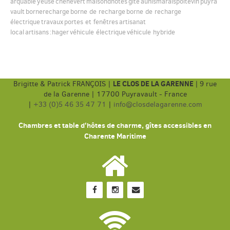
arquable
yeuse
chenevert
maisondhôtes
gite
aunismaraispoitevin
puyra
vault
bornerecharge
borne de recharge
borne de recharge
électrique
travaux
portes et fenêtres
artisanat
local
artisans
:hager
véhicule électrique
véhicule hybride
LE CLOS DE LA GARENNE
Brigitte & Patrick FRANÇOIS |
|
9 rue
de la Garenne | 17700 Puyravault - France
|
+33 (0)5 46 35 47 71
|
info@closdelagarenne.com
Chambres et table d'hôtes de charme, gîtes accessibles en
Charente Maritime