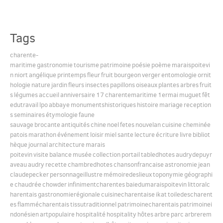
English
Tags
charente-
Español
maritime
gastronomie
tourisme
patrimoine
poésie
poème
maraispoitevi
n
niort
angélique
printemps
fleur
fruit
bourgeon
verger
entomologie
ornit
hologie
nature
jardin
fleurs
insectes
papillons
oiseaux
plantes
arbres
fruit
s
légumes
accueil
anniversaire
17
charentemaritime
1ermai
muguet
fêt
edutravail
lpo
abbaye
monumentshistoriques
histoire
mariage
reception
s
seminaires
étymologie
faune
sauvage
brocante
antiquités
chine
noel
fetes
nouvelan
cuisine
cheminée
patois
marathon
événement
loisir
miel
sante
lecture
écriture
livre
bibliot
hèque
journal
architecture
marais
poitevin
visite
balance
musée
collection
portail
tabledhotes
audrydepuyr
aveau
audry
recette
chambredhotes
chansonfrancaise
astronomie
jean
claudepecker
personnageillustre
mémoiredeslieux
toponymie
géographi
e
chaudrée
chowder
infinimentcharentes
baiedumaraispoitevin
littoralc
harentais
gastronomierégionale
cuisinecharentaise
ikat
toiledescharent
es
flammécharentais
tissutraditionnel
patrimoinecharentais
patrimoinei
ndonésien
artpopulaire
hospitalité
hospitality
hôtes
arbre
parc
arbrerem