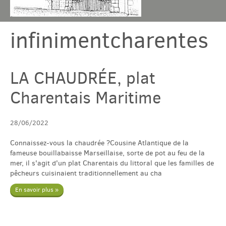
infinimentcharentes
Chambres & table
Gîtes
LA CHAUDRÉE, plat
Charentais Maritime
Tarif & Contact
28/06/2022
Domaine
Connaissez-vous la chaudrée ?Cousine Atlantique de la
fameuse bouillabaisse Marseillaise, sorte de pot au feu de la
Accès & Tourisme
mer, il s'agit d'un plat Charentais du littoral que les familles de
pêcheurs cuisinaient traditionnellement au cha
En savoir plus »
Plus
Com