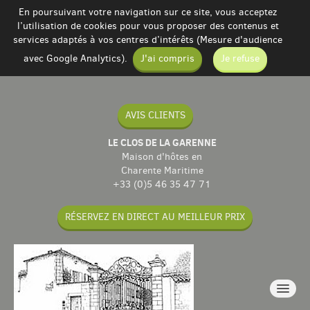
En poursuivant votre navigation sur ce site, vous acceptez
l’utilisation de cookies pour vous proposer des contenus et
services adaptés à vos centres d’intérêts (Mesure d'audience
avec Google Analytics).
J'ai compris
Je refuse
AVIS CLIENTS
LE CLOS DE LA GARENNE
Maison d'hôtes en
Charente Maritime
+33 (0)5 46 35 47 71
RÉSERVEZ EN DIRECT AU MEILLEUR PRIX