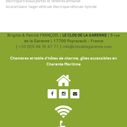
électrique
travaux
portes et fenêtres
artisanat
local
artisans
:hager
véhicule électrique
véhicule hybride
LE CLOS DE LA GARENNE
Brigitte & Patrick FRANÇOIS |
|
9 rue
de la Garenne | 17700 Puyravault - France
|
+33 (0)5 46 35 47 71
|
info@closdelagarenne.com
Chambres et table d'hôtes de charme, gîtes accessibles en
Charente Maritime