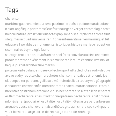
Tags
English
charente-
maritime
gastronomie
tourisme
patrimoine
poésie
poème
maraispoitevi
n
niort
angélique
printemps
fleur
fruit
bourgeon
verger
entomologie
ornit
Español
hologie
nature
jardin
fleurs
insectes
papillons
oiseaux
plantes
arbres
fruit
s
légumes
accueil
anniversaire
17
charentemaritime
1ermai
muguet
fêt
edutravail
lpo
abbaye
monumentshistoriques
histoire
mariage
reception
s
seminaires
étymologie
faune
sauvage
brocante
antiquités
chine
noel
fetes
nouvelan
cuisine
cheminée
patois
marathon
événement
loisir
miel
sante
lecture
écriture
livre
bibliot
hèque
journal
architecture
marais
poitevin
visite
balance
musée
collection
portail
tabledhotes
audrydepuyr
aveau
audry
recette
chambredhotes
chansonfrancaise
astronomie
jean
claudepecker
personnageillustre
mémoiredeslieux
toponymie
géographi
e
chaudrée
chowder
infinimentcharentes
baiedumaraispoitevin
littoralc
harentais
gastronomierégionale
cuisinecharentaise
ikat
toiledescharent
es
flammécharentais
tissutraditionnel
patrimoinecharentais
patrimoinei
ndonésien
artpopulaire
hospitalité
hospitality
hôtes
arbre
parc
arbrerem
arquable
yeuse
chenevert
maisondhôtes
gite
aunismaraispoitevin
puyra
vault
bornerecharge
borne de recharge
borne de recharge