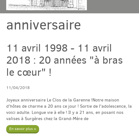
anniversaire
Chambres & table
Gîtes
11 avril 1998 - 11 avril
2018 : 20 années "à bras
Tarif & Contact
le cœur" !
Domaine
11/04/2018
Accès & Tourisme
Joyeux anniversaire Le Clos de la Garenne !Notre maison
d'hôtes de charme a 20 ans ce jour ! Sortie de l'adolescence, la
voici adulte. Longue vie à elle ! Il y a 21 ans, en posant nos
valises à Surgères chez la Grand-Mère de
Plus
En savoir plus »
Com