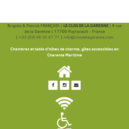
LE CLOS DE LA GARENNE
Brigitte & Patrick FRANÇOIS |
|
9 rue
de la Garenne | 17700 Puyravault - France
|
+33 (0)5 46 35 47 71
|
info@closdelagarenne.com
Chambres et table d'hôtes de charme, gîtes accessibles en
Charente Maritime