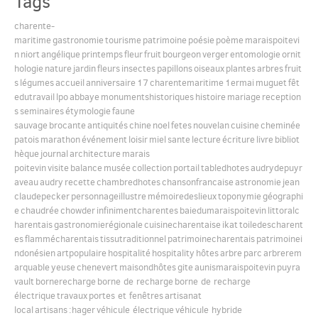
Tags
charente-
maritime
gastronomie
tourisme
patrimoine
poésie
poème
maraispoitevi
n
niort
angélique
printemps
fleur
fruit
bourgeon
verger
entomologie
ornit
hologie
nature
jardin
fleurs
insectes
papillons
oiseaux
plantes
arbres
fruit
s
légumes
accueil
anniversaire
17
charentemaritime
1ermai
muguet
fêt
edutravail
lpo
abbaye
monumentshistoriques
histoire
mariage
reception
s
seminaires
étymologie
faune
sauvage
brocante
antiquités
chine
noel
fetes
nouvelan
cuisine
cheminée
patois
marathon
événement
loisir
miel
sante
lecture
écriture
livre
bibliot
hèque
journal
architecture
marais
poitevin
visite
balance
musée
collection
portail
tabledhotes
audrydepuyr
aveau
audry
recette
chambredhotes
chansonfrancaise
astronomie
jean
claudepecker
personnageillustre
mémoiredeslieux
toponymie
géographi
e
chaudrée
chowder
infinimentcharentes
baiedumaraispoitevin
littoralc
harentais
gastronomierégionale
cuisinecharentaise
ikat
toiledescharent
es
flammécharentais
tissutraditionnel
patrimoinecharentais
patrimoinei
ndonésien
artpopulaire
hospitalité
hospitality
hôtes
arbre
parc
arbrerem
arquable
yeuse
chenevert
maisondhôtes
gite
aunismaraispoitevin
puyra
vault
bornerecharge
borne de recharge
borne de recharge
électrique
travaux
portes et fenêtres
artisanat
local
artisans
:hager
véhicule électrique
véhicule hybride