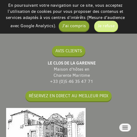
En poursuivant votre navigation sur ce site, vous acceptez
l’utilisation de cookies pour vous proposer des contenus et
services adaptés à vos centres d’intérêts (Mesure d'audience
avec Google Analytics).
J'ai compris
Je refuse
AVIS CLIENTS
LE CLOS DE LA GARENNE
Maison d'hôtes en
Charente Maritime
+33 (0)5 46 35 47 71
RÉSERVEZ EN DIRECT AU MEILLEUR PRIX