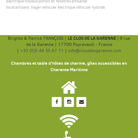
électrique
travaux
portes et fenêtres
artisanat
local
artisans
:hager
véhicule électrique
véhicule hybride
LE CLOS DE LA GARENNE
Brigitte & Patrick FRANÇOIS |
|
9 rue
de la Garenne | 17700 Puyravault - France
|
+33 (0)5 46 35 47 71
|
info@closdelagarenne.com
Chambres et table d'hôtes de charme, gîtes accessibles en
Charente Maritime