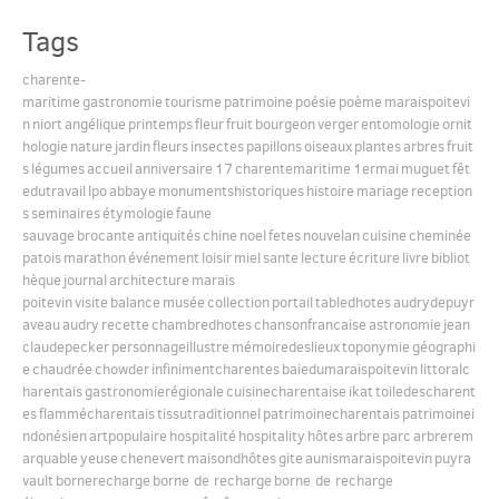
Tags
English
charente-
maritime
gastronomie
tourisme
patrimoine
poésie
poème
maraispoitevi
n
niort
angélique
printemps
fleur
fruit
bourgeon
verger
entomologie
ornit
Español
hologie
nature
jardin
fleurs
insectes
papillons
oiseaux
plantes
arbres
fruit
s
légumes
accueil
anniversaire
17
charentemaritime
1ermai
muguet
fêt
edutravail
lpo
abbaye
monumentshistoriques
histoire
mariage
reception
s
seminaires
étymologie
faune
sauvage
brocante
antiquités
chine
noel
fetes
nouvelan
cuisine
cheminée
patois
marathon
événement
loisir
miel
sante
lecture
écriture
livre
bibliot
hèque
journal
architecture
marais
poitevin
visite
balance
musée
collection
portail
tabledhotes
audrydepuyr
aveau
audry
recette
chambredhotes
chansonfrancaise
astronomie
jean
claudepecker
personnageillustre
mémoiredeslieux
toponymie
géographi
e
chaudrée
chowder
infinimentcharentes
baiedumaraispoitevin
littoralc
harentais
gastronomierégionale
cuisinecharentaise
ikat
toiledescharent
es
flammécharentais
tissutraditionnel
patrimoinecharentais
patrimoinei
ndonésien
artpopulaire
hospitalité
hospitality
hôtes
arbre
parc
arbrerem
arquable
yeuse
chenevert
maisondhôtes
gite
aunismaraispoitevin
puyra
vault
bornerecharge
borne de recharge
borne de recharge