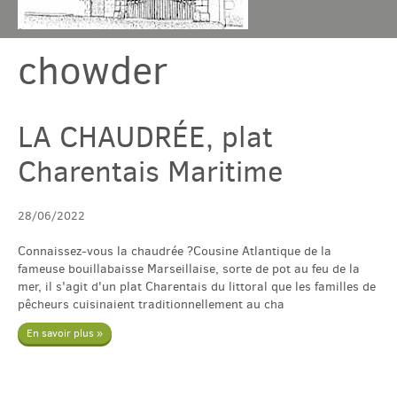
chowder
Chambres & table
Gîtes
LA CHAUDRÉE, plat
Charentais Maritime
Tarif & Contact
28/06/2022
Domaine
Connaissez-vous la chaudrée ?Cousine Atlantique de la
fameuse bouillabaisse Marseillaise, sorte de pot au feu de la
Accès & Tourisme
mer, il s'agit d'un plat Charentais du littoral que les familles de
pêcheurs cuisinaient traditionnellement au cha
En savoir plus »
Plus
Com