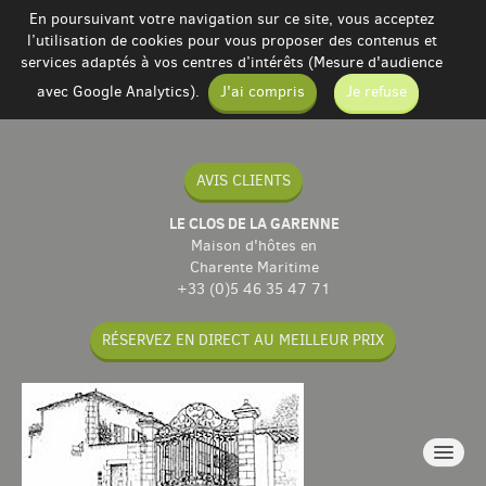
En poursuivant votre navigation sur ce site, vous acceptez
l’utilisation de cookies pour vous proposer des contenus et
services adaptés à vos centres d’intérêts (Mesure d'audience
avec Google Analytics).
J'ai compris
Je refuse
AVIS CLIENTS
LE CLOS DE LA GARENNE
Maison d'hôtes en
Charente Maritime
+33 (0)5 46 35 47 71
RÉSERVEZ EN DIRECT AU MEILLEUR PRIX