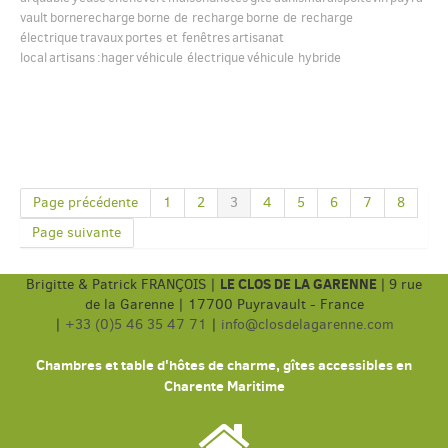
vault
bornerecharge
borne de recharge
borne de recharge
électrique
travaux
portes et fenêtres
artisanat
local
artisans
:hager
véhicule électrique
véhicule hybride
Page précédente
1
2
3
4
5
6
7
8
Page suivante
LE CLOS DE LA GARENNE
Brigitte & Patrick FRANÇOIS |
|
9 rue
de la Garenne | 17700 Puyravault - France
|
+33 (0)5 46 35 47 71
|
info@closdelagarenne.com
Chambres et table d'hôtes de charme, gîtes accessibles en
Charente Maritime