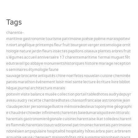
Tags
charente-
maritime
gastronomie
tourisme
patrimoine
poésie
poème
maraispoitevi
n
niort
angélique
printemps
fleur
fruit
bourgeon
verger
entomologie
ornit
hologie
nature
jardin
fleurs
insectes
papillons
oiseaux
plantes
arbres
fruit
s
légumes
accueil
anniversaire
17
charentemaritime
1ermai
muguet
fêt
edutravail
lpo
abbaye
monumentshistoriques
histoire
mariage
reception
s
seminaires
étymologie
faune
sauvage
brocante
antiquités
chine
noel
fetes
nouvelan
cuisine
cheminée
patois
marathon
événement
loisir
miel
sante
lecture
écriture
livre
bibliot
hèque
journal
architecture
marais
poitevin
visite
balance
musée
collection
portail
tabledhotes
audrydepuyr
aveau
audry
recette
chambredhotes
chansonfrancaise
astronomie
jean
claudepecker
personnageillustre
mémoiredeslieux
toponymie
géographi
e
chaudrée
chowder
infinimentcharentes
baiedumaraispoitevin
littoralc
harentais
gastronomierégionale
cuisinecharentaise
ikat
toiledescharent
es
flammécharentais
tissutraditionnel
patrimoinecharentais
patrimoinei
ndonésien
artpopulaire
hospitalité
hospitality
hôtes
arbre
parc
arbrerem
arquable
yeuse
chenevert
maisondhôtes
gite
aunismaraispoitevin
puyra