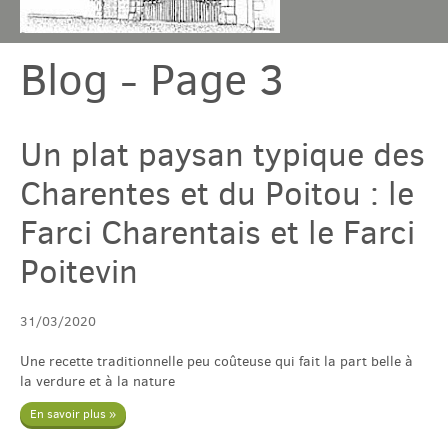
Blog - Page 3
Chambres & table
Gîtes
Un plat paysan typique des
Charentes et du Poitou : le
Tarif & Contact
Farci Charentais et le Farci
Domaine
Poitevin
Accès & Tourisme
31/03/2020
Une recette traditionnelle peu coûteuse qui fait la part belle à
la verdure et à la nature
Plus
En savoir plus »
Com