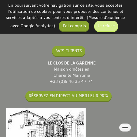
En poursuivant votre navigation sur ce site, vous acceptez
l’utilisation de cookies pour vous proposer des contenus et
services adaptés à vos centres d’intérêts (Mesure d'audience
avec Google Analytics).
J'ai compris
Je refuse
AVIS CLIENTS
LE CLOS DE LA GARENNE
Maison d'hôtes en
Charente Maritime
+33 (0)5 46 35 47 71
RÉSERVEZ EN DIRECT AU MEILLEUR PRIX