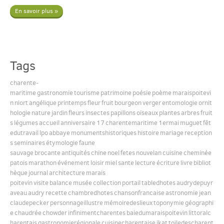
En savoir plus »
Tags
charente-
maritime
gastronomie
tourisme
patrimoine
poésie
poème
maraispoitevi
n
niort
angélique
printemps
fleur
fruit
bourgeon
verger
entomologie
ornit
hologie
nature
jardin
fleurs
insectes
papillons
oiseaux
plantes
arbres
fruit
s
légumes
accueil
anniversaire
17
charentemaritime
1ermai
muguet
fêt
edutravail
lpo
abbaye
monumentshistoriques
histoire
mariage
reception
s
seminaires
étymologie
faune
sauvage
brocante
antiquités
chine
noel
fetes
nouvelan
cuisine
cheminée
patois
marathon
événement
loisir
miel
sante
lecture
écriture
livre
bibliot
hèque
journal
architecture
marais
poitevin
visite
balance
musée
collection
portail
tabledhotes
audrydepuyr
aveau
audry
recette
chambredhotes
chansonfrancaise
astronomie
jean
claudepecker
personnageillustre
mémoiredeslieux
toponymie
géographi
e
chaudrée
chowder
infinimentcharentes
baiedumaraispoitevin
littoralc
harentais
gastronomierégionale
cuisinecharentaise
ikat
toiledescharent