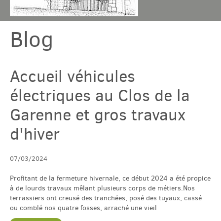
Blog
Chambres & table
Gîtes
Accueil véhicules
électriques au Clos de la
Tarif & Contact
Garenne et gros travaux
Domaine
d'hiver
Accès & Tourisme
07/03/2024
Profitant de la fermeture hivernale, ce début 2024 a été propice
à de lourds travaux mêlant plusieurs corps de métiers.Nos
Plus
terrassiers ont creusé des tranchées, posé des tuyaux, cassé
ou comblé nos quatre fosses, arraché une vieil
Com