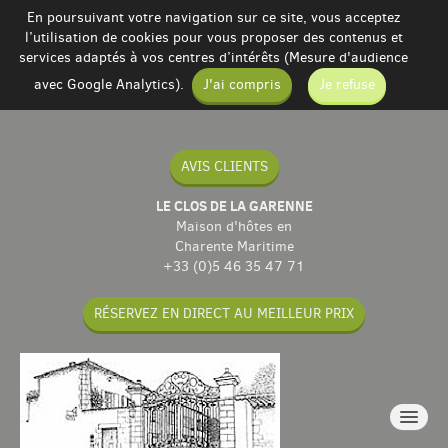
En poursuivant votre navigation sur ce site, vous acceptez
l’utilisation de cookies pour vous proposer des contenus et
services adaptés à vos centres d’intérêts (Mesure d'audience
avec Google Analytics).
J'ai compris
Je refuse
AVIS CLIENTS
LE CLOS DE LA GARENNE
Maison d'hôtes en
Charente Maritime
+33 (0)5 46 35 47 71
RÉSERVEZ EN DIRECT AU MEILLEUR PRIX