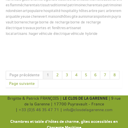
es
flammécharentais
tissutraditionnel
patrimoinecharentais
patrimoinei
ndonésien
artpopulaire
hospitalité
hospitality
hôtes
arbre
parc
arbrerem
arquable
yeuse
chenevert
maisondhôtes
gite
aunismaraispoitevin
puyra
vault
bornerecharge
borne de recharge
borne de recharge
électrique
travaux
portes et fenêtres
artisanat
local
artisans
:hager
véhicule électrique
véhicule hybride
Page précédente
1
2
3
4
5
6
7
8
Page suivante
LE CLOS DE LA GARENNE
Brigitte & Patrick FRANÇOIS |
|
9 rue
de la Garenne | 17700 Puyravault - France
|
+33 (0)5 46 35 47 71
|
info@closdelagarenne.com
Chambres et table d'hôtes de charme, gîtes accessibles en
Charente Maritime