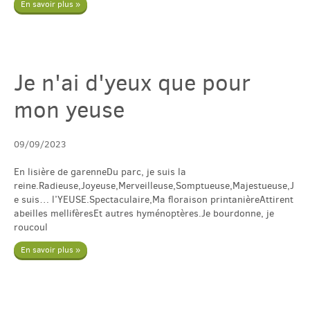
En savoir plus »
English
Je n'ai d'yeux que pour
Español
mon yeuse
09/09/2023
En lisière de garenneDu parc, je suis la
reine.Radieuse,Joyeuse,Merveilleuse,Somptueuse,Majestueuse,J
e suis… l’YEUSE.Spectaculaire,Ma floraison printanièreAttirent
abeilles mellifèresEt autres hyménoptères.Je bourdonne, je
roucoul
En savoir plus »